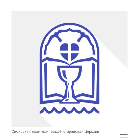
Сибирская
Евангелическо-
Лютеранская
Церковь
(неофициальный
сайт)
Сибирская Евангелическо-Лютеранская Церковь
открыть