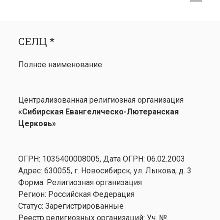
меню
открыть
Боковая
СЕЛЦ *
меню
панель
СЕЛЦ *
Календарь
открыть
Медиа
Полное наименование:
меню
открыть
Лютеранство
меню
Семинария
Централизованная религиозная организация
Контакты
«Сибирская Евангелическо-Лютеранская
Церковь»
ОГРН: 1035400008005, Дата ОГРН: 06.02.2003
Адрес: 630055, г. Новосибирск, ул. Лыкова, д. 3
Форма: Религиозная организация
Регион: Российская Федерация
Статус: Зарегистрированные
Реестр религиозных организаций: Уч. №