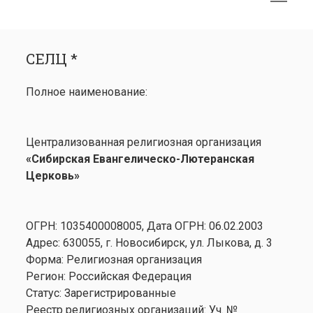
меню
открыть
Боковая
СЕЛЦ *
меню
панель
СЕЛЦ *
Календарь
открыть
Медиа
Полное наименование:
меню
открыть
Лютеранство
меню
Семинария
Централизованная религиозная организация
Контакты
«Сибирская Евангелическо-Лютеранская
Церковь»
ОГРН: 1035400008005, Дата ОГРН: 06.02.2003
Адрес: 630055, г. Новосибирск, ул. Лыкова, д. 3
Форма: Религиозная организация
Регион: Российская Федерация
Статус: Зарегистрированные
Реестр религиозных организаций: Уч. №