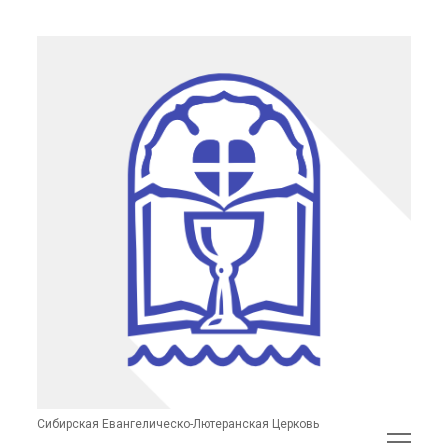
Сибирская
Евангелическо-
Лютеранская
Церковь
(неофициальный
сайт)
Сибирская Евангелическо-Лютеранская Церковь
открыть