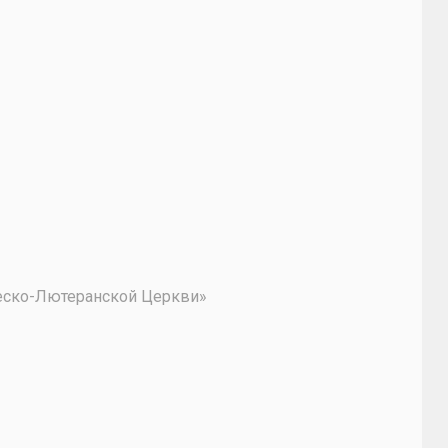
2
ческо-Лютеранской Церкви»