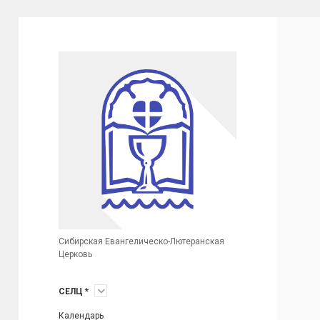
Сибирская
Евангелическо-
Лютеранская
Церковь
(неофициальный
сайт)
Сибирская Евангелическо-Лютеранская
Церковь
открыть
СЕЛЦ *
меню
Календарь