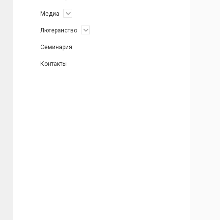
открыть
Медиа
меню
открыть
Лютеранство
меню
Семинария
Контакты
Боковая
панель