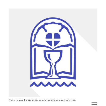
Сибирская
Евангелическо-
Лютеранская
Церковь
(неофициальный
сайт)
Сибирская Евангелическо-Лютеранская Церковь
открыть