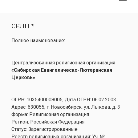
меню
открыть
Боковая
СЕЛЦ *
меню
панель
СЕЛЦ *
Календарь
открыть
Медиа
Полное наименование:
меню
открыть
Лютеранство
меню
Семинария
Централизованная религиозная организация
Контакты
«Сибирская Евангелическо-Лютеранская
Церковь»
ОГРН: 1035400008005, Дата ОГРН: 06.02.2003
Адрес: 630055, г. Новосибирск, ул. Лыкова, д. 3
Форма: Религиозная организация
Регион: Российская Федерация
Статус: Зарегистрированные
Реестр религиозных организаций: Уч. №