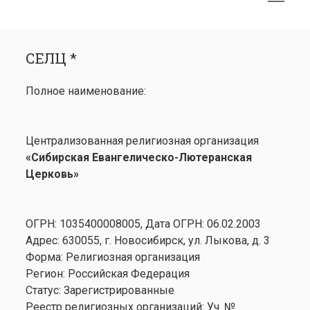
меню
открыть
Боковая
СЕЛЦ *
меню
панель
СЕЛЦ *
Календарь
открыть
Медиа
Полное наименование:
меню
открыть
Лютеранство
меню
Семинария
Централизованная религиозная организация
Контакты
«Сибирская Евангелическо-Лютеранская
Церковь»
ОГРН: 1035400008005, Дата ОГРН: 06.02.2003
Адрес: 630055, г. Новосибирск, ул. Лыкова, д. 3
Форма: Религиозная организация
Регион: Российская Федерация
Статус: Зарегистрированные
Реестр религиозных организаций: Уч. №