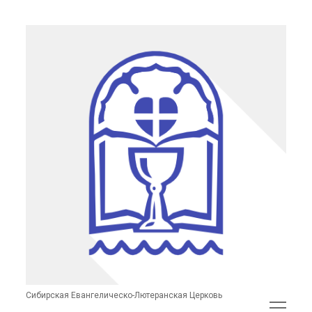
Сибирская
Евангелическо-
Лютеранская
Церковь
(неофициальный
сайт)
Сибирская Евангелическо-Лютеранская Церковь
открыть