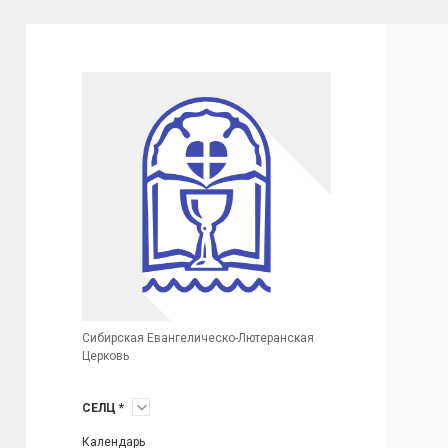
Сибирская
Евангелическо-
Лютеранская
Церковь
(неофициальный
сайт)
Сибирская Евангелическо-Лютеранская
Церковь
открыть
СЕЛЦ *
меню
Календарь