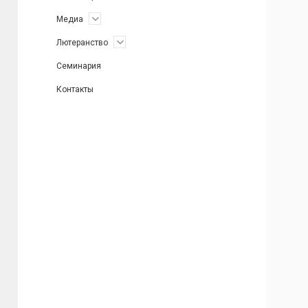
открыть
Медиа
меню
открыть
Лютеранство
меню
Семинария
Контакты
Боковая
панель