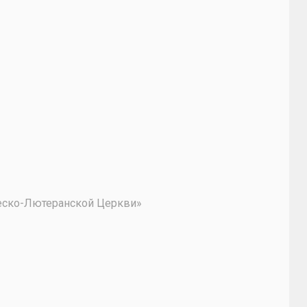
2
ческо-Лютеранской Церкви»