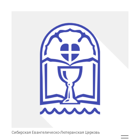
Сибирская
Евангелическо-
Лютеранская
Церковь
(неофициальный
сайт)
Сибирская Евангелическо-Лютеранская Церковь
открыть