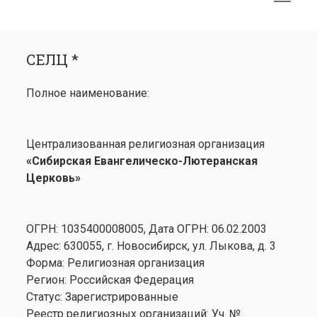
меню
открыть
Боковая
СЕЛЦ *
меню
панель
СЕЛЦ *
Календарь
открыть
Медиа
Полное наименование:
меню
открыть
Лютеранство
меню
Семинария
Централизованная религиозная организация
Контакты
«Сибирская Евангелическо-Лютеранская
Церковь»
ОГРН: 1035400008005, Дата ОГРН: 06.02.2003
Адрес: 630055, г. Новосибирск, ул. Лыкова, д. 3
Форма: Религиозная организация
Регион: Российская Федерация
Статус: Зарегистрированные
Реестр религиозных организаций: Уч. №