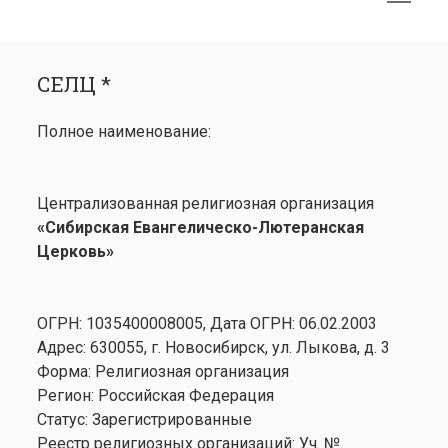
меню
открыть
Боковая
СЕЛЦ *
меню
панель
СЕЛЦ *
Календарь
открыть
Медиа
Полное наименование:
меню
открыть
Лютеранство
меню
Семинария
Централизованная религиозная организация
Контакты
«Сибирская Евангелическо-Лютеранская
Церковь»
ОГРН: 1035400008005, Дата ОГРН: 06.02.2003
Адрес: 630055, г. Новосибирск, ул. Лыкова, д. 3
Форма: Религиозная организация
Регион: Российская Федерация
Статус: Зарегистрированные
Реестр религиозных организаций: Уч. №