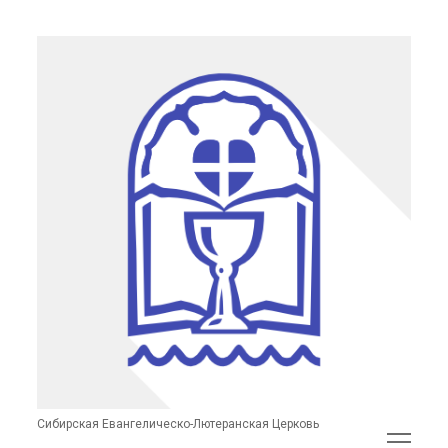
Сибирская
Евангелическо-
Лютеранская
Церковь
(неофициальный
сайт)
Сибирская Евангелическо-Лютеранская Церковь
открыть