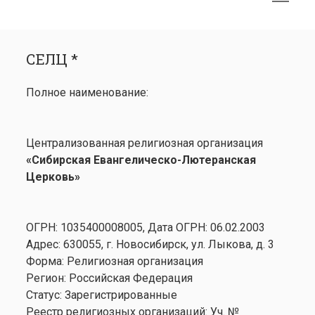
меню
открыть
Боковая
СЕЛЦ *
меню
панель
СЕЛЦ *
Календарь
открыть
Медиа
Полное наименование:
меню
открыть
Лютеранство
меню
Семинария
Централизованная религиозная организация
Контакты
«Сибирская Евангелическо-Лютеранская
Церковь»
ОГРН: 1035400008005, Дата ОГРН: 06.02.2003
Адрес: 630055, г. Новосибирск, ул. Лыкова, д. 3
Форма: Религиозная организация
Регион: Российская Федерация
Статус: Зарегистрированные
Реестр религиозных организаций: Уч. №