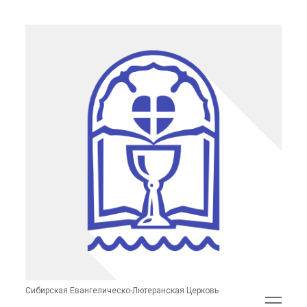
Сибирская
Евангелическо-
Лютеранская
Церковь
(неофициальный
сайт)
Сибирская Евангелическо-Лютеранская Церковь
открыть