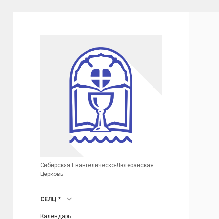
Сибирская
Евангелическо-
Лютеранская
Церковь
(неофициальный
сайт)
Сибирская Евангелическо-Лютеранская
Церковь
открыть
СЕЛЦ *
меню
Календарь