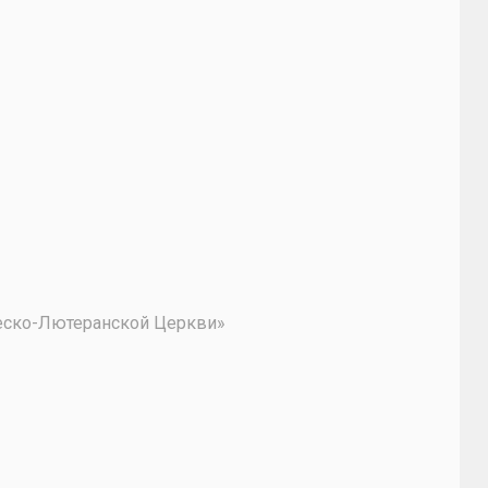
2
ческо-Лютеранской Церкви»