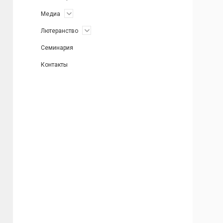
открыть
Медиа
меню
открыть
Лютеранство
меню
Семинария
Контакты
Боковая
панель