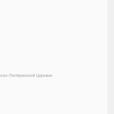
2
ческо-Лютеранской Церкви»