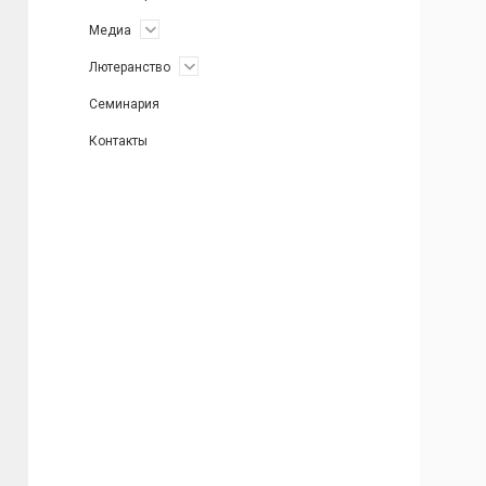
открыть
Медиа
меню
открыть
Лютеранство
меню
Семинария
Контакты
Боковая
панель