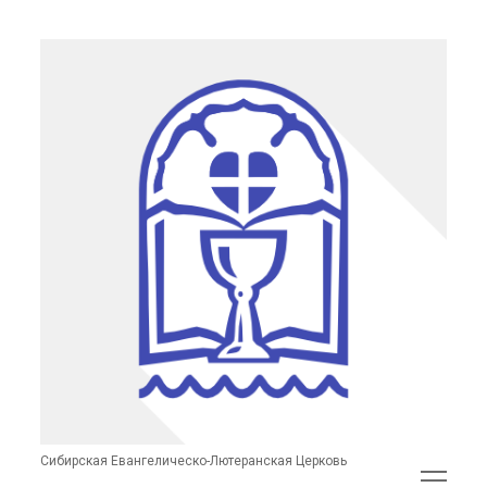
Сибирская
Евангелическо-
Лютеранская
Церковь
(неофициальный
сайт)
Сибирская Евангелическо-Лютеранская Церковь
открыть