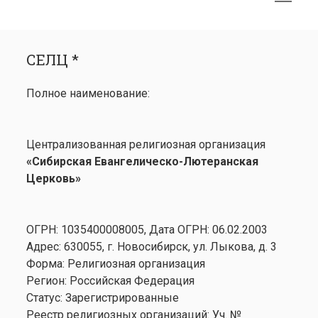
меню
открыть
Боковая
СЕЛЦ *
меню
панель
СЕЛЦ *
Календарь
открыть
Медиа
Полное наименование:
меню
открыть
Лютеранство
меню
Семинария
Централизованная религиозная организация
Контакты
«Сибирская Евангелическо-Лютеранская
Церковь»
ОГРН: 1035400008005, Дата ОГРН: 06.02.2003
Адрес: 630055, г. Новосибирск, ул. Лыкова, д. 3
Форма: Религиозная организация
Регион: Российская Федерация
Статус: Зарегистрированные
Реестр религиозных организаций: Уч. №