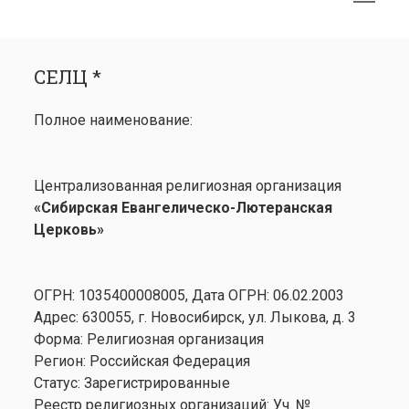
меню
открыть
Боковая
СЕЛЦ *
меню
панель
СЕЛЦ *
Календарь
открыть
Медиа
Полное наименование:
меню
открыть
Лютеранство
меню
Семинария
Централизованная религиозная организация
Контакты
«Сибирская Евангелическо-Лютеранская
Церковь»
ОГРН: 1035400008005, Дата ОГРН: 06.02.2003
Адрес: 630055, г. Новосибирск, ул. Лыкова, д. 3
Форма: Религиозная организация
Регион: Российская Федерация
Статус: Зарегистрированные
Реестр религиозных организаций: Уч. №