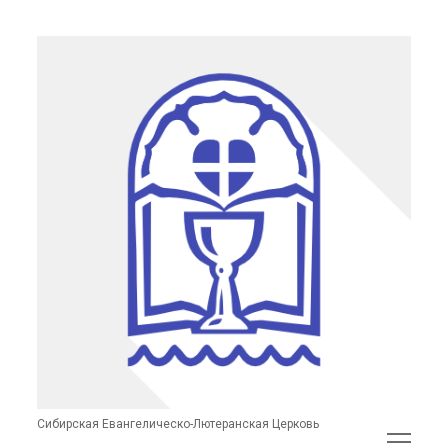
Сибирская
Евангелическо-
Лютеранская
Церковь
(неофициальный
сайт)
Сибирская Евангелическо-Лютеранская Церковь
открыть