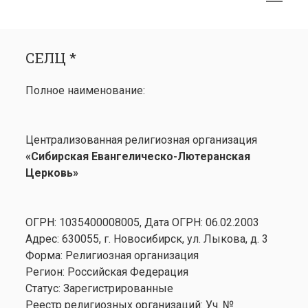
меню
открыть
Боковая
СЕЛЦ *
меню
панель
СЕЛЦ *
Календарь
открыть
Медиа
Полное наименование:
меню
открыть
Лютеранство
меню
Семинария
Централизованная религиозная организация
Контакты
«Сибирская Евангелическо-Лютеранская
Церковь»
ОГРН: 1035400008005, Дата ОГРН: 06.02.2003
Адрес: 630055, г. Новосибирск, ул. Лыкова, д. 3
Форма: Религиозная организация
Регион: Российская Федерация
Статус: Зарегистрированные
Реестр религиозных организаций: Уч. №