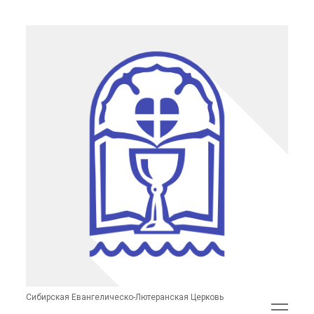
Сибирская
Евангелическо-
Лютеранская
Церковь
(неофициальный
сайт)
Сибирская Евангелическо-Лютеранская Церковь
открыть