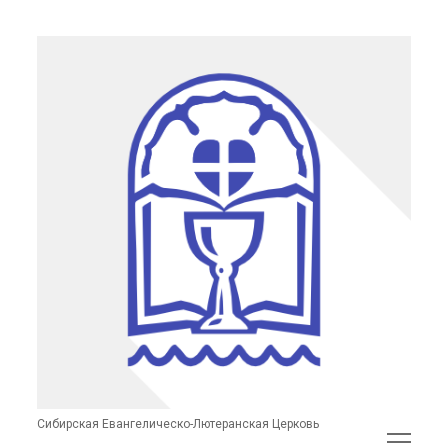
Сибирская
Евангелическо-
Лютеранская
Церковь
(неофициальный
сайт)
Сибирская Евангелическо-Лютеранская Церковь
открыть