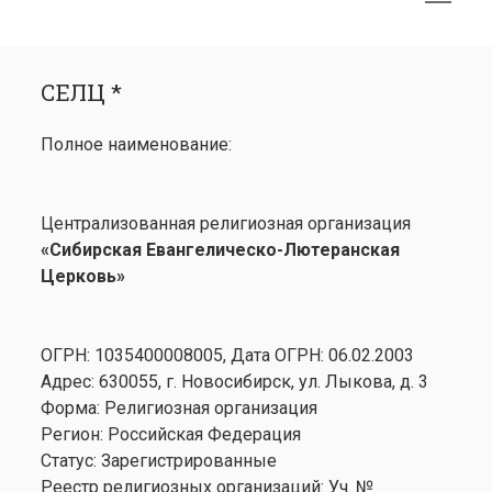
меню
открыть
Боковая
СЕЛЦ *
меню
панель
СЕЛЦ *
Календарь
открыть
Медиа
Полное наименование:
меню
открыть
Лютеранство
меню
Семинария
Централизованная религиозная организация
Контакты
«Сибирская Евангелическо-Лютеранская
Церковь»
ОГРН: 1035400008005, Дата ОГРН: 06.02.2003
Адрес: 630055, г. Новосибирск, ул. Лыкова, д. 3
Форма: Религиозная организация
Регион: Российская Федерация
Статус: Зарегистрированные
Реестр религиозных организаций: Уч. №