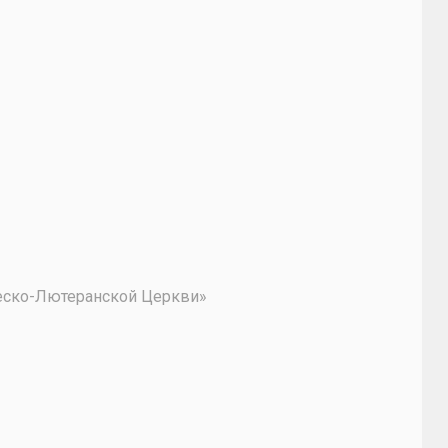
2
ческо-Лютеранской Церкви»