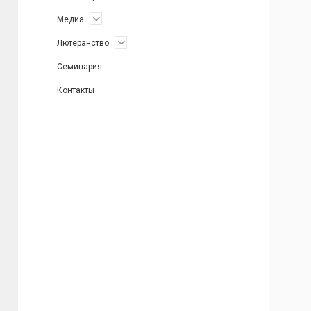
открыть
Медиа
меню
открыть
Лютеранство
меню
Семинария
Контакты
Боковая
панель