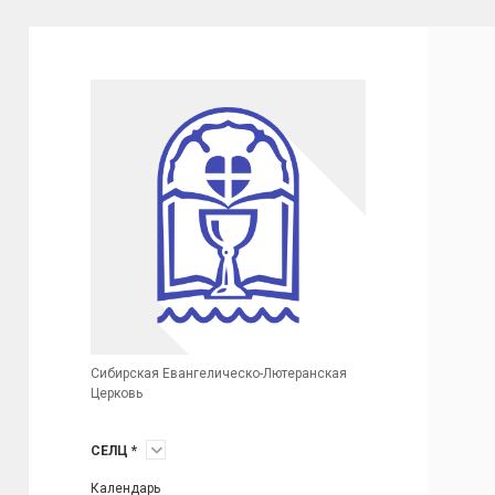
Сибирская
Евангелическо-
Лютеранская
Церковь
(неофициальный
сайт)
Сибирская Евангелическо-Лютеранская
Церковь
открыть
СЕЛЦ *
меню
Календарь