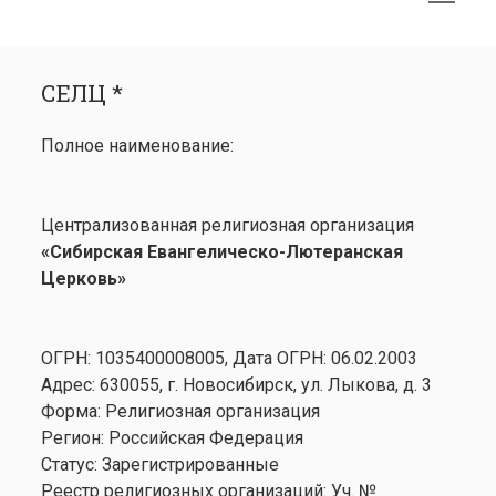
меню
открыть
Боковая
СЕЛЦ *
меню
панель
СЕЛЦ *
Календарь
открыть
Медиа
Полное наименование:
меню
открыть
Лютеранство
меню
Семинария
Централизованная религиозная организация
Контакты
«Сибирская Евангелическо-Лютеранская
Церковь»
ОГРН: 1035400008005, Дата ОГРН: 06.02.2003
Адрес: 630055, г. Новосибирск, ул. Лыкова, д. 3
Форма: Религиозная организация
Регион: Российская Федерация
Статус: Зарегистрированные
Реестр религиозных организаций: Уч. №