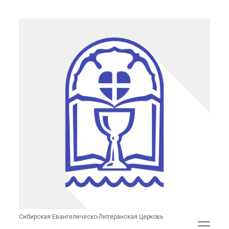
Сибирская
Евангелическо-
Лютеранская
Церковь
(неофициальный
сайт)
Сибирская Евангелическо-Лютеранская Церковь
открыть