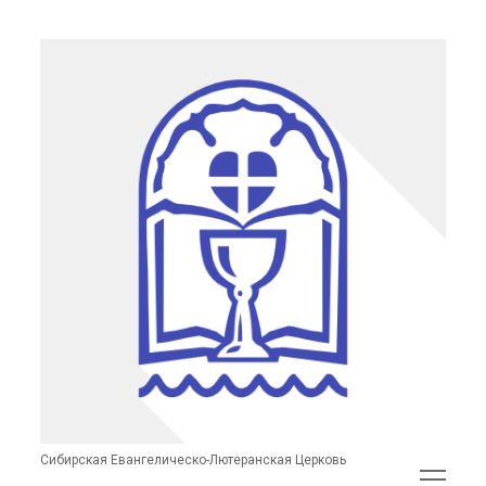
Сибирская
Евангелическо-
Лютеранская
Церковь
(неофициальный
сайт)
Сибирская Евангелическо-Лютеранская Церковь
открыть