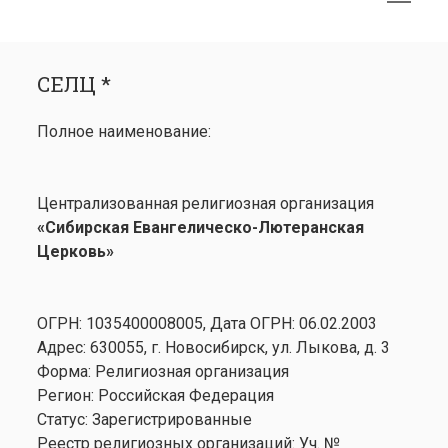
меню
открыть
Боковая
СЕЛЦ *
меню
панель
СЕЛЦ *
Календарь
открыть
Медиа
Полное наименование:
меню
открыть
Лютеранство
меню
Семинария
Централизованная религиозная организация
Контакты
«Сибирская Евангелическо-Лютеранская
Церковь»
ОГРН: 1035400008005, Дата ОГРН: 06.02.2003
Адрес: 630055, г. Новосибирск, ул. Лыкова, д. 3
Форма: Религиозная организация
Регион: Российская Федерация
Статус: Зарегистрированные
Реестр религиозных организаций: Уч. №