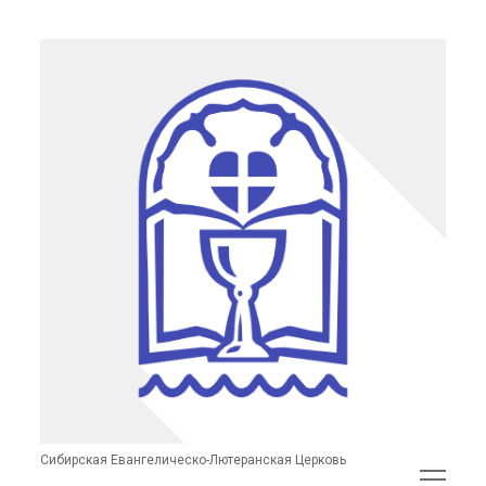
Сибирская
Евангелическо-
Лютеранская
Церковь
(неофициальный
сайт)
Сибирская Евангелическо-Лютеранская Церковь
открыть