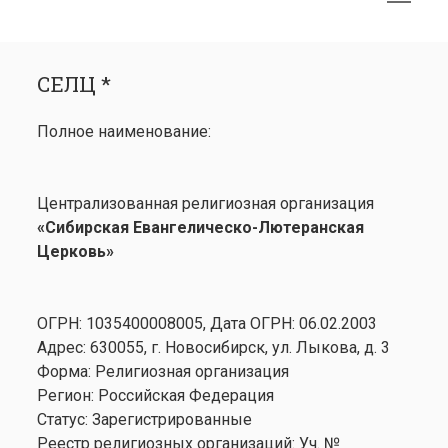
меню
открыть
Боковая
СЕЛЦ *
меню
панель
СЕЛЦ *
Календарь
открыть
Медиа
Полное наименование:
меню
открыть
Лютеранство
меню
Семинария
Централизованная религиозная организация
Контакты
«Сибирская Евангелическо-Лютеранская
Церковь»
ОГРН: 1035400008005, Дата ОГРН: 06.02.2003
Адрес: 630055, г. Новосибирск, ул. Лыкова, д. 3
Форма: Религиозная организация
Регион: Российская Федерация
Статус: Зарегистрированные
Реестр религиозных организаций: Уч. №