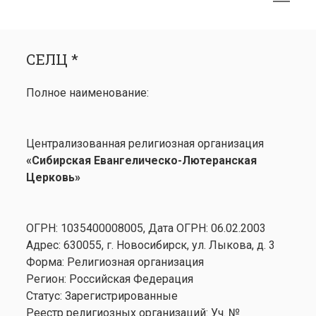
меню
открыть
Боковая
СЕЛЦ *
меню
панель
СЕЛЦ *
Календарь
открыть
Медиа
Полное наименование:
меню
открыть
Лютеранство
меню
Семинария
Централизованная религиозная организация
Контакты
«Сибирская Евангелическо-Лютеранская
Церковь»
ОГРН: 1035400008005, Дата ОГРН: 06.02.2003
Адрес: 630055, г. Новосибирск, ул. Лыкова, д. 3
Форма: Религиозная организация
Регион: Российская Федерация
Статус: Зарегистрированные
Реестр религиозных организаций: Уч. №