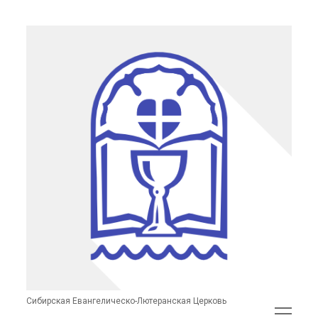
Сибирская
Евангелическо-
Лютеранская
Церковь
(неофициальный
сайт)
Сибирская Евангелическо-Лютеранская Церковь
открыть