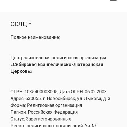
меню
открыть
Боковая
СЕЛЦ *
меню
панель
СЕЛЦ *
Календарь
открыть
Медиа
Полное наименование:
меню
открыть
Лютеранство
меню
Семинария
Централизованная религиозная организация
Контакты
«Сибирская Евангелическо-Лютеранская
Церковь»
ОГРН: 1035400008005, Дата ОГРН: 06.02.2003
Адрес: 630055, г. Новосибирск, ул. Лыкова, д. 3
Форма: Религиозная организация
Регион: Российская Федерация
Статус: Зарегистрированные
Реестр религиозных организаций: Уч. №