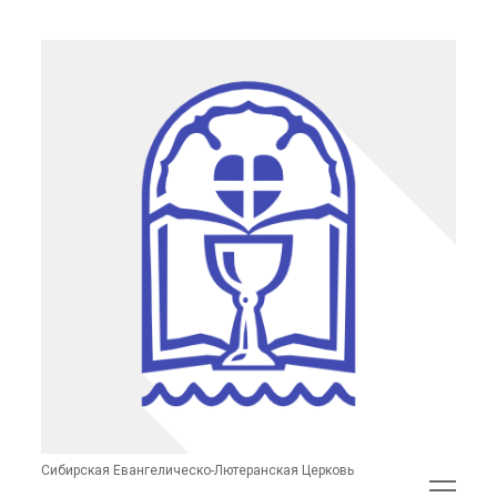
Сибирская
Евангелическо-
Лютеранская
Церковь
(неофициальный
сайт)
Сибирская Евангелическо-Лютеранская Церковь
открыть