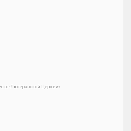
2
ческо-Лютеранской Церкви»