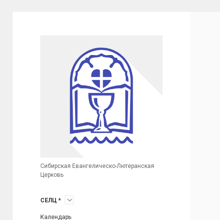
Сибирская
Евангелическо-
Лютеранская
Церковь
(неофициальный
сайт)
Сибирская Евангелическо-Лютеранская
Церковь
открыть
СЕЛЦ *
меню
Календарь