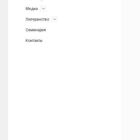
открыть
Медиа
меню
открыть
Лютеранство
меню
Семинария
Контакты
Боковая
панель