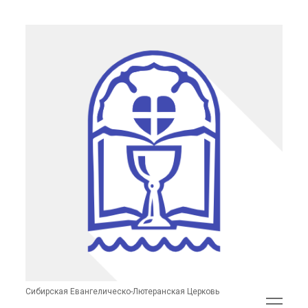
Сибирская
Евангелическо-
Лютеранская
Церковь
(неофициальный
сайт)
Сибирская Евангелическо-Лютеранская Церковь
открыть